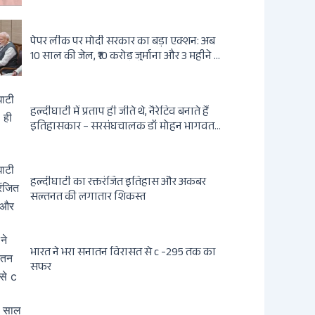
राजनीतिक सफर
पेपर लीक पर मोदी सरकार का बड़ा एक्शन: अब
10 साल की जेल, ₹10 करोड़ जुर्माना और 3 महीने में
होगा फैसला
हल्दीघाटी में प्रताप ही जीते थे, नैरेटिव बनाते हैं
इतिहासकार – सरसंघचालक डॉ मोहन भागवत
जी
हल्दीघाटी का रक्तरंजित इतिहास और अकबर
सल्तनत की लगातार शिकस्त
भारत ने भरा सनातन विरासत से c -295 तक का
सफर