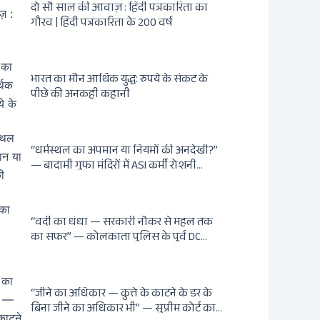
दो सौ साल की आवाज़ : हिंदी पत्रकारिता का
गौरव | हिंदी पत्रकारिता के 200 वर्ष
भारत का मौन आर्थिक युद्ध: रुपये के संकट के
पीछे की अनकही कहानी
“धर्मस्थल का अपमान या नियमों की अनदेखी?”
— बादामी गुफा मंदिरों में ASI कर्मी रोशनी
मुस्तफी द्वारा जूते पहनकर प्रवेश पर भड़की हिंदू
महिला पर्यटक: वायरल वीडियो से उठे गहरे
सवाल — मस्जिद में जूते बंद, मंदिर में खुले?
“वर्दी का धंधा — सरकारी नौकर से महल तक
का सफर” — कोलकाता पुलिस के पूर्व DC
शांतनु सिन्हा बिस्वास की वह “साम्राज्य” जो
सरकारी तनख्वाह से नहीं बन सकती: कांडी का
हवेली, बल्लीगंज का फर्न रोड आवास, ‘सोना
“जीने का अधिकार — कुत्ते के काटने के डर के
पप्पू’ से संबंध, रेत तस्करी में भूमिका — ED ने
बिना जीने का अधिकार भी” — सुप्रीम कोर्ट का
गिरफ्तार किया