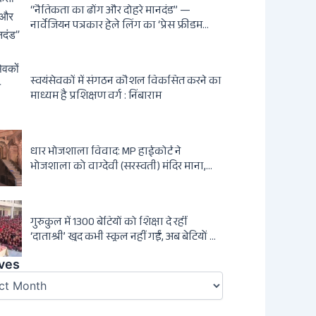
षड्यंत्र की सम्पूर्ण कहानी
“नैतिकता का ढोंग और दोहरे मानदंड” —
नार्वेजियन पत्रकार हेले लिंग का ‘प्रेस फ्रीडम
ड्रामा’ बेनकाब: Dagsavisen से Progressive
Alliance तक — एक ट्रांसनेशनल एंटी-इंडिया
नेटवर्क की पूरी कहानी
स्वयंसेवकों में संगठन कौशल विकसित करने का
माध्यम है प्रशिक्षण वर्ग : निंबाराम
धार भोजशाला विवाद: MP हाईकोर्ट ने
भोजशाला को वाग्देवी (सरस्वती) मंदिर माना,
2003 का ASI आदेश खारिज
गुरुकुल में 1300 बेटियों को शिक्षा दे रहीं
‘दाताश्री’ खुद कभी स्कूल नहीं गईं, अब बेटियों को
दे रही संस्कार और अनुशासन की सीख
es
ves