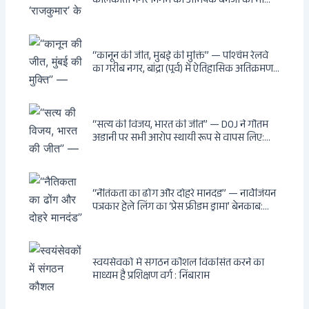
कोलकाता नगर निगम का अभिषेक बनर्जी की माँ
लता बनर्जी को नोटिस: कालीघाट रोड संपत्ति पर
अनधिकृत निर्माण, 17 प्रॉपर्टी KMC के रडार पर,
Leaps & Bounds से कोयला घोटाले तक — एक
वंशवाद के भ्रष्टाचार की सम्पूर्ण कहानी
“कानून की जीत, मुंबई की मुक्ति” — पश्चिम रेलवे
का गरीब नगर, बांद्रा (पूर्व) में ऐतिहासिक अतिक्रमण-
विरोधी अभियान: बॉम्बे हाईकोर्ट के आदेश पर
बुलडोजर चला, अवैध बांग्लादेशी घुसपैठियों के अड्डों
पर पड़ी गाज, मुंबई के विकास का रास्ता साफ
“सत्य की विजय, भारत की जीत” — DOJ ने गौतम
अडानी पर सभी आरोप स्थायी रूप से वापस लिए:
Hindenburg से Deep State तक — भारत के
सबसे बड़े उद्योगपति के विरुद्ध उस वैश्विक षड्यंत्र
की सम्पूर्ण कहानी
“नैतिकता का ढोंग और दोहरे मानदंड” — नार्वेजियन
पत्रकार हेले लिंग का ‘प्रेस फ्रीडम ड्रामा’ बेनकाब:
Dagsavisen से Progressive Alliance तक —
एक ट्रांसनेशनल एंटी-इंडिया नेटवर्क की पूरी कहानी
स्वयंसेवकों में संगठन कौशल विकसित करने का
माध्यम है प्रशिक्षण वर्ग : निंबाराम