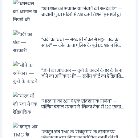
“धर्मस्थल का अपमान या नियमों की अनदेखी?” —
बादामी गुफा मंदिरों में ASI कर्मी रोशनी मुस्तफी द्वारा
जूते पहनकर प्रवेश पर भड़की हिंदू महिला पर्यटक:
वायरल वीडियो से उठे गहरे सवाल — मस्जिद में जूते
बंद, मंदिर में खुले?
“वर्दी का धंधा — सरकारी नौकर से महल तक का
सफर” — कोलकाता पुलिस के पूर्व DC शांतनु सिन्हा
बिस्वास की वह “साम्राज्य” जो सरकारी तनख्वाह से
नहीं बन सकती: कांडी का हवेली, बल्लीगंज का फर्न
रोड आवास, ‘सोना पप्पू’ से संबंध, रेत तस्करी में
भूमिका — ED ने गिरफ्तार किया
“जीने का अधिकार — कुत्ते के काटने के डर के बिना
जीने का अधिकार भी” — सुप्रीम कोर्ट का ऐतिहासिक
फैसला: Article 21 के तहत नागरिकों को
सार्वजनिक स्थानों पर बेखौफ घूमने का अधिकार,
खतरनाक और पागल आवारा कुत्तों को इच्छामृत्यु की
अनुमति, राज्यों को 10 कड़े निर्देश
“भारत माँ की रक्षा में एक ऐतिहासिक निर्णय” —
पश्चिम बंगाल सरकार ने ‘चिकन नेक’ में 120 एकड़
भूमि भारत सरकार को हस्तांतरित की: CIA, ISI और
MSS के षड्यंत्र को करारा जवाब, पूर्वोत्तर को भारत से
काटने की साजिश ध्वस्त, सुवेंदु का वह निर्णय जिसने
दुश्मनों की नींद उड़ाई
“कानून अब TMC के ‘राजकुमार’ के दरवाजे पर” —