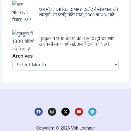
धार भोजशाला विवाद: MP हाईकोर्ट ने भोजशाला को
वाग्देवी (सरस्वती) मंदिर माना, 2003 का ASI आदेश
खारिज
गुरुकुल में 1300 बेटियों को शिक्षा दे रहीं ‘दाताश्री’
खुद कभी स्कूल नहीं गईं, अब बेटियों को दे रही
संस्कार और अनुशासन की सीख
Archives
Archives
F
I
X
Y
T
a
n
-
o
e
c
s
t
u
l
e
t
w
t
e
b
a
i
u
g
Copyright © 2026 Vsk Jodhpur
o
g
t
b
r