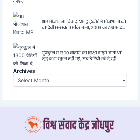
धार भोजशाला विवाद: MP हाईकोर्ट ने भोजशाला को
वाग्देवी (सरस्वती) मंदिर माना, 2003 का ASI आदेश
खारिज
गुरुकुल में 1300 बेटियों को शिक्षा दे रहीं ‘दाताश्री’
खुद कभी स्कूल नहीं गईं, अब बेटियों को दे रही
संस्कार और अनुशासन की सीख
Archives
Archives