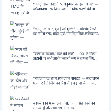
दुश्मनों की नींद उड़ाई
“कानून अब TMC के ‘राजकुमार’ के दरवाजे पर” —
कोलकाता नगर निगम का अभिषेक बनर्जी की माँ
लता बनर्जी को नोटिस: कालीघाट रोड संपत्ति पर
अनधिकृत निर्माण, 17 प्रॉपर्टी KMC के रडार पर,
Leaps & Bounds से कोयला घोटाले तक — एक
वंशवाद के भ्रष्टाचार की सम्पूर्ण कहानी
“कानून की जीत, मुंबई की मुक्ति” — पश्चिम रेलवे
का गरीब नगर, बांद्रा (पूर्व) में ऐतिहासिक अतिक्रमण-
विरोधी अभियान: बॉम्बे हाईकोर्ट के आदेश पर
बुलडोजर चला, अवैध बांग्लादेशी घुसपैठियों के अड्डों
पर पड़ी गाज, मुंबई के विकास का रास्ता साफ
“सत्य की विजय, भारत की जीत” — DOJ ने गौतम
अडानी पर सभी आरोप स्थायी रूप से वापस लिए:
Hindenburg से Deep State तक — भारत के
सबसे बड़े उद्योगपति के विरुद्ध उस वैश्विक षड्यंत्र
की सम्पूर्ण कहानी
“नैतिकता का ढोंग और दोहरे मानदंड” — नार्वेजियन
पत्रकार हेले लिंग का ‘प्रेस फ्रीडम ड्रामा’ बेनकाब:
Dagsavisen से Progressive Alliance तक —
एक ट्रांसनेशनल एंटी-इंडिया नेटवर्क की पूरी कहानी
स्वयंसेवकों में संगठन कौशल विकसित करने का
माध्यम है प्रशिक्षण वर्ग : निंबाराम