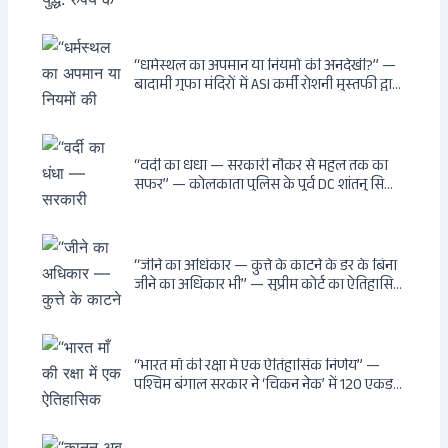
“धर्मस्थल का अपमान या नियमों की अनदेखी?” —
बादामी गुफा मंदिरों में ASI कर्मी रोशनी मुस्तफी द्वारा
जूते पहनकर प्रवेश पर भड़की हिंदू महिला पर्यटक:
वायरल वीडियो से उठे गहरे सवाल — मस्जिद में जूते
बंद, मंदिर में खुले?
“वर्दी का धंधा — सरकारी नौकर से महल तक का
सफर” — कोलकाता पुलिस के पूर्व DC शांतनु सिन्हा
बिस्वास की वह “साम्राज्य” जो सरकारी तनख्वाह से
नहीं बन सकती: कांडी का हवेली, बल्लीगंज का फर्न
रोड आवास, ‘सोना पप्पू’ से संबंध, रेत तस्करी में
भूमिका — ED ने गिरफ्तार किया
“जीने का अधिकार — कुत्ते के काटने के डर के बिना
जीने का अधिकार भी” — सुप्रीम कोर्ट का ऐतिहासिक
फैसला: Article 21 के तहत नागरिकों को
सार्वजनिक स्थानों पर बेखौफ घूमने का अधिकार,
खतरनाक और पागल आवारा कुत्तों को इच्छामृत्यु की
अनुमति, राज्यों को 10 कड़े निर्देश
“भारत माँ की रक्षा में एक ऐतिहासिक निर्णय” —
पश्चिम बंगाल सरकार ने ‘चिकन नेक’ में 120 एकड़
भूमि भारत सरकार को हस्तांतरित की: CIA, ISI और
MSS के षड्यंत्र को करारा जवाब, पूर्वोत्तर को भारत से
काटने की साजिश ध्वस्त, सुवेंदु का वह निर्णय जिसने