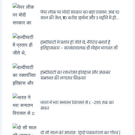
पेपर लीक पर मोदी सरकार का बड़ा एक्शन: अब 10
साल की जेल, ₹10 करोड़ जुर्माना और 3 महीने में होगा
फैसला
हल्दीघाटी में प्रताप ही जीते थे, नैरेटिव बनाते हैं
इतिहासकार – सरसंघचालक डॉ मोहन भागवत जी
हल्दीघाटी का रक्तरंजित इतिहास और अकबर
सल्तनत की लगातार शिकस्त
भारत ने भरा सनातन विरासत से c -295 तक का
सफर
दो सौ साल की आवाज़ : हिंदी पत्रकारिता का गौरव |