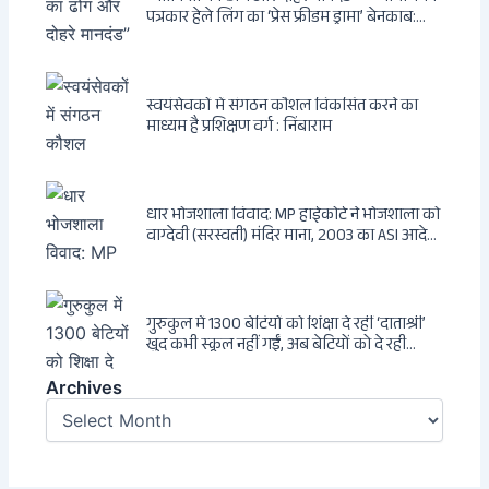
पत्रकार हेले लिंग का ‘प्रेस फ्रीडम ड्रामा’ बेनकाब:
Dagsavisen से Progressive Alliance तक —
एक ट्रांसनेशनल एंटी-इंडिया नेटवर्क की पूरी कहानी
स्वयंसेवकों में संगठन कौशल विकसित करने का
माध्यम है प्रशिक्षण वर्ग : निंबाराम
धार भोजशाला विवाद: MP हाईकोर्ट ने भोजशाला को
वाग्देवी (सरस्वती) मंदिर माना, 2003 का ASI आदेश
खारिज
गुरुकुल में 1300 बेटियों को शिक्षा दे रहीं ‘दाताश्री’
खुद कभी स्कूल नहीं गईं, अब बेटियों को दे रही
संस्कार और अनुशासन की सीख
Archives
Archives