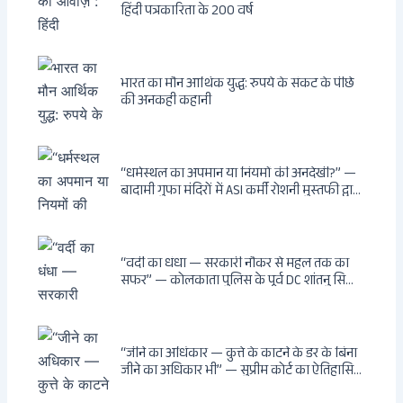
हिंदी पत्रकारिता के 200 वर्ष
भारत का मौन आर्थिक युद्ध: रुपये के संकट के पीछे
की अनकही कहानी
“धर्मस्थल का अपमान या नियमों की अनदेखी?” —
बादामी गुफा मंदिरों में ASI कर्मी रोशनी मुस्तफी द्वारा
जूते पहनकर प्रवेश पर भड़की हिंदू महिला पर्यटक:
वायरल वीडियो से उठे गहरे सवाल — मस्जिद में जूते
बंद, मंदिर में खुले?
“वर्दी का धंधा — सरकारी नौकर से महल तक का
सफर” — कोलकाता पुलिस के पूर्व DC शांतनु सिन्हा
बिस्वास की वह “साम्राज्य” जो सरकारी तनख्वाह से
नहीं बन सकती: कांडी का हवेली, बल्लीगंज का फर्न
रोड आवास, ‘सोना पप्पू’ से संबंध, रेत तस्करी में
भूमिका — ED ने गिरफ्तार किया
“जीने का अधिकार — कुत्ते के काटने के डर के बिना
जीने का अधिकार भी” — सुप्रीम कोर्ट का ऐतिहासिक
फैसला: Article 21 के तहत नागरिकों को