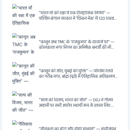
सार्वजनिक स्थानों पर बेखौफ घूमने का अधिकार,
खतरनाक और पागल आवारा कुत्तों को इच्छामृत्यु की
अनुमति, राज्यों को 10 कड़े निर्देश
“भारत माँ की रक्षा में एक ऐतिहासिक निर्णय” —
पश्चिम बंगाल सरकार ने ‘चिकन नेक’ में 120 एकड़
भूमि भारत सरकार को हस्तांतरित की: CIA, ISI और
MSS के षड्यंत्र को करारा जवाब, पूर्वोत्तर को भारत से
काटने की साजिश ध्वस्त, सुवेंदु का वह निर्णय जिसने
दुश्मनों की नींद उड़ाई
“कानून अब TMC के ‘राजकुमार’ के दरवाजे पर” —
कोलकाता नगर निगम का अभिषेक बनर्जी की माँ
लता बनर्जी को नोटिस: कालीघाट रोड संपत्ति पर
अनधिकृत निर्माण, 17 प्रॉपर्टी KMC के रडार पर,
Leaps & Bounds से कोयला घोटाले तक — एक
वंशवाद के भ्रष्टाचार की सम्पूर्ण कहानी
“कानून की जीत, मुंबई की मुक्ति” — पश्चिम रेलवे
का गरीब नगर, बांद्रा (पूर्व) में ऐतिहासिक अतिक्रमण-
विरोधी अभियान: बॉम्बे हाईकोर्ट के आदेश पर
बुलडोजर चला, अवैध बांग्लादेशी घुसपैठियों के अड्डों
पर पड़ी गाज, मुंबई के विकास का रास्ता साफ
“सत्य की विजय, भारत की जीत” — DOJ ने गौतम
अडानी पर सभी आरोप स्थायी रूप से वापस लिए:
Hindenburg से Deep State तक — भारत के
सबसे बड़े उद्योगपति के विरुद्ध उस वैश्विक षड्यंत्र
की सम्पूर्ण कहानी
“नैतिकता का ढोंग और दोहरे मानदंड” — नार्वेजियन