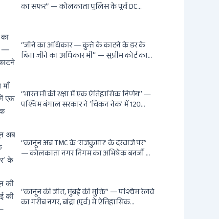
का सफर” — कोलकाता पुलिस के पूर्व DC
शांतनु सिन्हा बिस्वास की वह “साम्राज्य” जो
सरकारी तनख्वाह से नहीं बन सकती: कांडी का
हवेली, बल्लीगंज का फर्न रोड आवास, ‘सोना
“जीने का अधिकार — कुत्ते के काटने के डर के
पप्पू’ से संबंध, रेत तस्करी में भूमिका — ED ने
बिना जीने का अधिकार भी” — सुप्रीम कोर्ट का
गिरफ्तार किया
ऐतिहासिक फैसला: Article 21 के तहत
नागरिकों को सार्वजनिक स्थानों पर बेखौफ घूमने
का अधिकार, खतरनाक और पागल आवारा
“भारत माँ की रक्षा में एक ऐतिहासिक निर्णय” —
कुत्तों को इच्छामृत्यु की अनुमति, राज्यों को 10
पश्चिम बंगाल सरकार ने ‘चिकन नेक’ में 120
कड़े निर्देश
एकड़ भूमि भारत सरकार को हस्तांतरित की: CIA,
ISI और MSS के षड्यंत्र को करारा जवाब, पूर्वोत्तर
को भारत से काटने की साजिश ध्वस्त, सुवेंदु का
“कानून अब TMC के ‘राजकुमार’ के दरवाजे पर”
वह निर्णय जिसने दुश्मनों की नींद उड़ाई
— कोलकाता नगर निगम का अभिषेक बनर्जी की
माँ लता बनर्जी को नोटिस: कालीघाट रोड संपत्ति
पर अनधिकृत निर्माण, 17 प्रॉपर्टी KMC के रडार
पर, Leaps & Bounds से कोयला घोटाले तक
“कानून की जीत, मुंबई की मुक्ति” — पश्चिम रेलवे
— एक वंशवाद के भ्रष्टाचार की सम्पूर्ण कहानी
का गरीब नगर, बांद्रा (पूर्व) में ऐतिहासिक
अतिक्रमण-विरोधी अभियान: बॉम्बे हाईकोर्ट के