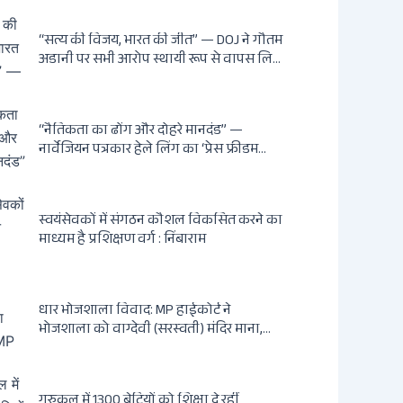
आदेश पर बुलडोजर चला, अवैध बांग्लादेशी
घुसपैठियों के अड्डों पर पड़ी गाज, मुंबई के विकास
“सत्य की विजय, भारत की जीत” — DOJ ने गौतम
का रास्ता साफ
अडानी पर सभी आरोप स्थायी रूप से वापस लिए:
Hindenburg से Deep State तक — भारत के
सबसे बड़े उद्योगपति के विरुद्ध उस वैश्विक
षड्यंत्र की सम्पूर्ण कहानी
“नैतिकता का ढोंग और दोहरे मानदंड” —
नार्वेजियन पत्रकार हेले लिंग का ‘प्रेस फ्रीडम
ड्रामा’ बेनकाब: Dagsavisen से Progressive
Alliance तक — एक ट्रांसनेशनल एंटी-इंडिया
नेटवर्क की पूरी कहानी
स्वयंसेवकों में संगठन कौशल विकसित करने का
माध्यम है प्रशिक्षण वर्ग : निंबाराम
धार भोजशाला विवाद: MP हाईकोर्ट ने
भोजशाला को वाग्देवी (सरस्वती) मंदिर माना,
2003 का ASI आदेश खारिज
गुरुकुल में 1300 बेटियों को शिक्षा दे रहीं