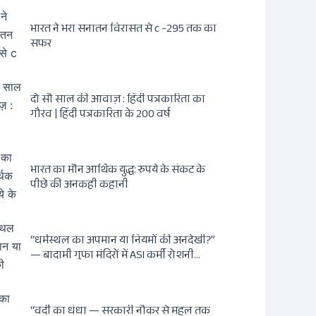
भारत ने भरा सनातन विरासत से c -295 तक का
सफर
दो सौ साल की आवाज़ : हिंदी पत्रकारिता का
गौरव | हिंदी पत्रकारिता के 200 वर्ष
भारत का मौन आर्थिक युद्ध: रुपये के संकट के
पीछे की अनकही कहानी
“धर्मस्थल का अपमान या नियमों की अनदेखी?”
— बादामी गुफा मंदिरों में ASI कर्मी रोशनी
मुस्तफी द्वारा जूते पहनकर प्रवेश पर भड़की हिंदू
महिला पर्यटक: वायरल वीडियो से उठे गहरे
सवाल — मस्जिद में जूते बंद, मंदिर में खुले?
“वर्दी का धंधा — सरकारी नौकर से महल तक