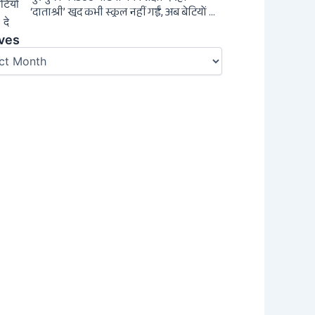
‘दाताश्री’ खुद कभी स्कूल नहीं गईं, अब बेटियों को
दे रही संस्कार और अनुशासन की सीख
es
ves