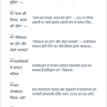
विरोधी अभियान: बॉम्बे हाईकोर्ट के आदेश पर
बुलडोजर चला, अवैध बांग्लादेशी घुसपैठियों के अड्डों
पर पड़ी गाज, मुंबई के विकास का रास्ता साफ
“सत्य की विजय, भारत की जीत” — DOJ ने गौतम
अडानी पर सभी आरोप स्थायी रूप से वापस लिए:
Hindenburg से Deep State तक — भारत के
सबसे बड़े उद्योगपति के विरुद्ध उस वैश्विक षड्यंत्र
की सम्पूर्ण कहानी
“नैतिकता का ढोंग और दोहरे मानदंड” — नार्वेजियन
पत्रकार हेले लिंग का ‘प्रेस फ्रीडम ड्रामा’ बेनकाब:
Dagsavisen से Progressive Alliance तक —
एक ट्रांसनेशनल एंटी-इंडिया नेटवर्क की पूरी कहानी
स्वयंसेवकों में संगठन कौशल विकसित करने का
माध्यम है प्रशिक्षण वर्ग : निंबाराम
धार भोजशाला विवाद: MP हाईकोर्ट ने भोजशाला को
वाग्देवी (सरस्वती) मंदिर माना, 2003 का ASI आदेश
खारिज