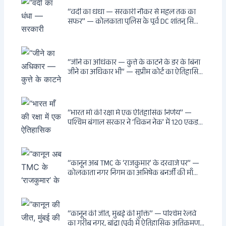
बंद, मंदिर में खुले?
“वर्दी का धंधा — सरकारी नौकर से महल तक का
सफर” — कोलकाता पुलिस के पूर्व DC शांतनु सिन्हा
बिस्वास की वह “साम्राज्य” जो सरकारी तनख्वाह से
नहीं बन सकती: कांडी का हवेली, बल्लीगंज का फर्न
रोड आवास, ‘सोना पप्पू’ से संबंध, रेत तस्करी में
भूमिका — ED ने गिरफ्तार किया
“जीने का अधिकार — कुत्ते के काटने के डर के बिना
जीने का अधिकार भी” — सुप्रीम कोर्ट का ऐतिहासिक
फैसला: Article 21 के तहत नागरिकों को
सार्वजनिक स्थानों पर बेखौफ घूमने का अधिकार,
खतरनाक और पागल आवारा कुत्तों को इच्छामृत्यु की
अनुमति, राज्यों को 10 कड़े निर्देश
“भारत माँ की रक्षा में एक ऐतिहासिक निर्णय” —
पश्चिम बंगाल सरकार ने ‘चिकन नेक’ में 120 एकड़
भूमि भारत सरकार को हस्तांतरित की: CIA, ISI और
MSS के षड्यंत्र को करारा जवाब, पूर्वोत्तर को भारत से
काटने की साजिश ध्वस्त, सुवेंदु का वह निर्णय जिसने
दुश्मनों की नींद उड़ाई
“कानून अब TMC के ‘राजकुमार’ के दरवाजे पर” —
कोलकाता नगर निगम का अभिषेक बनर्जी की माँ
लता बनर्जी को नोटिस: कालीघाट रोड संपत्ति पर
अनधिकृत निर्माण, 17 प्रॉपर्टी KMC के रडार पर,
Leaps & Bounds से कोयला घोटाले तक — एक
वंशवाद के भ्रष्टाचार की सम्पूर्ण कहानी
“कानून की जीत, मुंबई की मुक्ति” — पश्चिम रेलवे
का गरीब नगर, बांद्रा (पूर्व) में ऐतिहासिक अतिक्रमण-