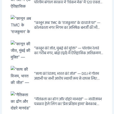
पश्चिम बंगाल सरकार ने ‘चिकन नेक’ में 120 एकड़
भूमि भारत सरकार को हस्तांतरित की: CIA, ISI और
MSS के षड्यंत्र को करारा जवाब, पूर्वोत्तर को भारत से
काटने की साजिश ध्वस्त, सुवेंदु का वह निर्णय जिसने
दुश्मनों की नींद उड़ाई
“कानून अब TMC के ‘राजकुमार’ के दरवाजे पर” —
कोलकाता नगर निगम का अभिषेक बनर्जी की माँ
लता बनर्जी को नोटिस: कालीघाट रोड संपत्ति पर
अनधिकृत निर्माण, 17 प्रॉपर्टी KMC के रडार पर,
Leaps & Bounds से कोयला घोटाले तक — एक
वंशवाद के भ्रष्टाचार की सम्पूर्ण कहानी
“कानून की जीत, मुंबई की मुक्ति” — पश्चिम रेलवे
का गरीब नगर, बांद्रा (पूर्व) में ऐतिहासिक अतिक्रमण-
विरोधी अभियान: बॉम्बे हाईकोर्ट के आदेश पर
बुलडोजर चला, अवैध बांग्लादेशी घुसपैठियों के अड्डों
पर पड़ी गाज, मुंबई के विकास का रास्ता साफ
“सत्य की विजय, भारत की जीत” — DOJ ने गौतम
अडानी पर सभी आरोप स्थायी रूप से वापस लिए:
Hindenburg से Deep State तक — भारत के
सबसे बड़े उद्योगपति के विरुद्ध उस वैश्विक षड्यंत्र
की सम्पूर्ण कहानी
“नैतिकता का ढोंग और दोहरे मानदंड” — नार्वेजियन
पत्रकार हेले लिंग का ‘प्रेस फ्रीडम ड्रामा’ बेनकाब:
Dagsavisen से Progressive Alliance तक —