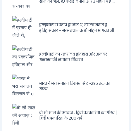
साल की जेल, ₹10 करोड़ जुर्माना और 3 महीने में होगा
फैसला
हल्दीघाटी में प्रताप ही जीते थे, नैरेटिव बनाते हैं
इतिहासकार – सरसंघचालक डॉ मोहन भागवत जी
हल्दीघाटी का रक्तरंजित इतिहास और अकबर
सल्तनत की लगातार शिकस्त
भारत ने भरा सनातन विरासत से c -295 तक का
सफर
दो सौ साल की आवाज़ : हिंदी पत्रकारिता का गौरव |
हिंदी पत्रकारिता के 200 वर्ष