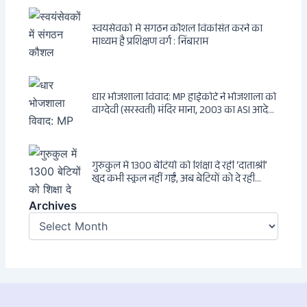
एक ट्रांसनेशनल एंटी-इंडिया नेटवर्क की पूरी कहानी
स्वयंसेवकों में संगठन कौशल विकसित करने का
माध्यम है प्रशिक्षण वर्ग : निंबाराम
धार भोजशाला विवाद: MP हाईकोर्ट ने भोजशाला को
वाग्देवी (सरस्वती) मंदिर माना, 2003 का ASI आदेश
खारिज
गुरुकुल में 1300 बेटियों को शिक्षा दे रहीं ‘दाताश्री’
खुद कभी स्कूल नहीं गईं, अब बेटियों को दे रही
संस्कार और अनुशासन की सीख
Archives
Archives