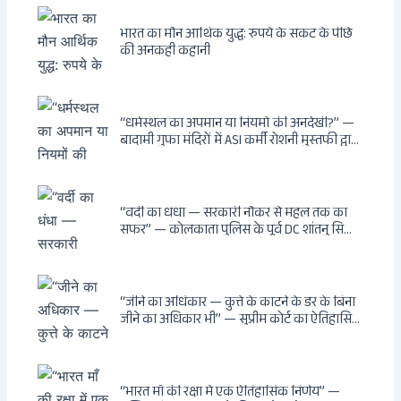
भारत का मौन आर्थिक युद्ध: रुपये के संकट के पीछे
की अनकही कहानी
“धर्मस्थल का अपमान या नियमों की अनदेखी?” —
बादामी गुफा मंदिरों में ASI कर्मी रोशनी मुस्तफी द्वारा
जूते पहनकर प्रवेश पर भड़की हिंदू महिला पर्यटक:
वायरल वीडियो से उठे गहरे सवाल — मस्जिद में जूते
बंद, मंदिर में खुले?
“वर्दी का धंधा — सरकारी नौकर से महल तक का
सफर” — कोलकाता पुलिस के पूर्व DC शांतनु सिन्हा
बिस्वास की वह “साम्राज्य” जो सरकारी तनख्वाह से
नहीं बन सकती: कांडी का हवेली, बल्लीगंज का फर्न
रोड आवास, ‘सोना पप्पू’ से संबंध, रेत तस्करी में
भूमिका — ED ने गिरफ्तार किया
“जीने का अधिकार — कुत्ते के काटने के डर के बिना
जीने का अधिकार भी” — सुप्रीम कोर्ट का ऐतिहासिक
फैसला: Article 21 के तहत नागरिकों को
सार्वजनिक स्थानों पर बेखौफ घूमने का अधिकार,
खतरनाक और पागल आवारा कुत्तों को इच्छामृत्यु की
अनुमति, राज्यों को 10 कड़े निर्देश
“भारत माँ की रक्षा में एक ऐतिहासिक निर्णय” —