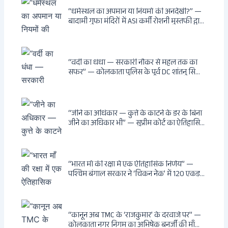
“धर्मस्थल का अपमान या नियमों की अनदेखी?” —
बादामी गुफा मंदिरों में ASI कर्मी रोशनी मुस्तफी द्वारा
जूते पहनकर प्रवेश पर भड़की हिंदू महिला पर्यटक:
वायरल वीडियो से उठे गहरे सवाल — मस्जिद में जूते
बंद, मंदिर में खुले?
“वर्दी का धंधा — सरकारी नौकर से महल तक का
सफर” — कोलकाता पुलिस के पूर्व DC शांतनु सिन्हा
बिस्वास की वह “साम्राज्य” जो सरकारी तनख्वाह से
नहीं बन सकती: कांडी का हवेली, बल्लीगंज का फर्न
रोड आवास, ‘सोना पप्पू’ से संबंध, रेत तस्करी में
भूमिका — ED ने गिरफ्तार किया
“जीने का अधिकार — कुत्ते के काटने के डर के बिना
जीने का अधिकार भी” — सुप्रीम कोर्ट का ऐतिहासिक
फैसला: Article 21 के तहत नागरिकों को
सार्वजनिक स्थानों पर बेखौफ घूमने का अधिकार,
खतरनाक और पागल आवारा कुत्तों को इच्छामृत्यु की
अनुमति, राज्यों को 10 कड़े निर्देश
“भारत माँ की रक्षा में एक ऐतिहासिक निर्णय” —
पश्चिम बंगाल सरकार ने ‘चिकन नेक’ में 120 एकड़
भूमि भारत सरकार को हस्तांतरित की: CIA, ISI और
MSS के षड्यंत्र को करारा जवाब, पूर्वोत्तर को भारत से
काटने की साजिश ध्वस्त, सुवेंदु का वह निर्णय जिसने
दुश्मनों की नींद उड़ाई
“कानून अब TMC के ‘राजकुमार’ के दरवाजे पर” —
कोलकाता नगर निगम का अभिषेक बनर्जी की माँ