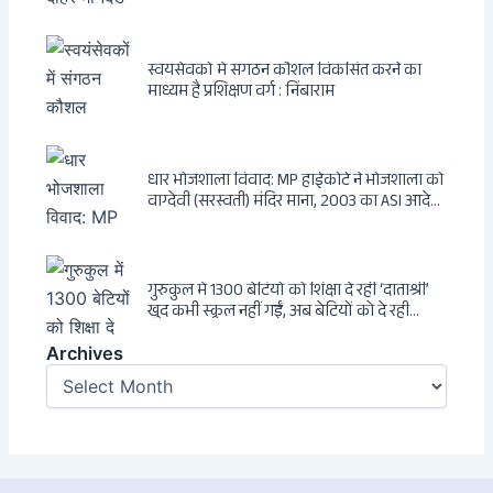
Dagsavisen से Progressive Alliance तक —
एक ट्रांसनेशनल एंटी-इंडिया नेटवर्क की पूरी कहानी
स्वयंसेवकों में संगठन कौशल विकसित करने का
माध्यम है प्रशिक्षण वर्ग : निंबाराम
धार भोजशाला विवाद: MP हाईकोर्ट ने भोजशाला को
वाग्देवी (सरस्वती) मंदिर माना, 2003 का ASI आदेश
खारिज
गुरुकुल में 1300 बेटियों को शिक्षा दे रहीं ‘दाताश्री’
खुद कभी स्कूल नहीं गईं, अब बेटियों को दे रही
संस्कार और अनुशासन की सीख
Archives
Archives