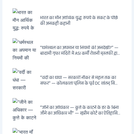
भारत का मौन आर्थिक युद्ध: रुपये के संकट के पीछे
की अनकही कहानी
“धर्मस्थल का अपमान या नियमों की अनदेखी?” —
बादामी गुफा मंदिरों में ASI कर्मी रोशनी मुस्तफी द्वारा
जूते पहनकर प्रवेश पर भड़की हिंदू महिला पर्यटक:
वायरल वीडियो से उठे गहरे सवाल — मस्जिद में जूते
बंद, मंदिर में खुले?
“वर्दी का धंधा — सरकारी नौकर से महल तक का
सफर” — कोलकाता पुलिस के पूर्व DC शांतनु सिन्हा
बिस्वास की वह “साम्राज्य” जो सरकारी तनख्वाह से
नहीं बन सकती: कांडी का हवेली, बल्लीगंज का फर्न
रोड आवास, ‘सोना पप्पू’ से संबंध, रेत तस्करी में
भूमिका — ED ने गिरफ्तार किया
“जीने का अधिकार — कुत्ते के काटने के डर के बिना
जीने का अधिकार भी” — सुप्रीम कोर्ट का ऐतिहासिक
फैसला: Article 21 के तहत नागरिकों को
सार्वजनिक स्थानों पर बेखौफ घूमने का अधिकार,
खतरनाक और पागल आवारा कुत्तों को इच्छामृत्यु की