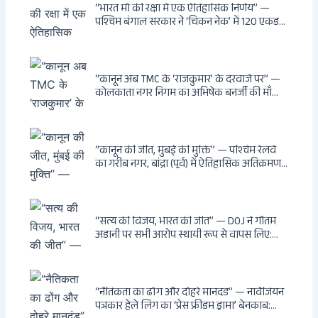
अनुमति, राज्यों को 10 कड़े निर्देश
“भारत माँ की रक्षा में एक ऐतिहासिक निर्णय” —
पश्चिम बंगाल सरकार ने ‘चिकन नेक’ में 120 एकड़
भूमि भारत सरकार को हस्तांतरित की: CIA, ISI और
MSS के षड्यंत्र को करारा जवाब, पूर्वोत्तर को भारत से
काटने की साजिश ध्वस्त, सुवेंदु का वह निर्णय जिसने
दुश्मनों की नींद उड़ाई
“कानून अब TMC के ‘राजकुमार’ के दरवाजे पर” —
कोलकाता नगर निगम का अभिषेक बनर्जी की माँ
लता बनर्जी को नोटिस: कालीघाट रोड संपत्ति पर
अनधिकृत निर्माण, 17 प्रॉपर्टी KMC के रडार पर,
Leaps & Bounds से कोयला घोटाले तक — एक
वंशवाद के भ्रष्टाचार की सम्पूर्ण कहानी
“कानून की जीत, मुंबई की मुक्ति” — पश्चिम रेलवे
का गरीब नगर, बांद्रा (पूर्व) में ऐतिहासिक अतिक्रमण-
विरोधी अभियान: बॉम्बे हाईकोर्ट के आदेश पर
बुलडोजर चला, अवैध बांग्लादेशी घुसपैठियों के अड्डों
पर पड़ी गाज, मुंबई के विकास का रास्ता साफ
“सत्य की विजय, भारत की जीत” — DOJ ने गौतम
अडानी पर सभी आरोप स्थायी रूप से वापस लिए:
Hindenburg से Deep State तक — भारत के
सबसे बड़े उद्योगपति के विरुद्ध उस वैश्विक षड्यंत्र
की सम्पूर्ण कहानी
“नैतिकता का ढोंग और दोहरे मानदंड” — नार्वेजियन
पत्रकार हेले लिंग का ‘प्रेस फ्रीडम ड्रामा’ बेनकाब: