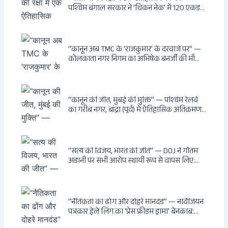
पश्चिम बंगाल सरकार ने ‘चिकन नेक’ में 120 एकड़
भूमि भारत सरकार को हस्तांतरित की: CIA, ISI और
MSS के षड्यंत्र को करारा जवाब, पूर्वोत्तर को भारत से
काटने की साजिश ध्वस्त, सुवेंदु का वह निर्णय जिसने
दुश्मनों की नींद उड़ाई
“कानून अब TMC के ‘राजकुमार’ के दरवाजे पर” —
कोलकाता नगर निगम का अभिषेक बनर्जी की माँ
लता बनर्जी को नोटिस: कालीघाट रोड संपत्ति पर
अनधिकृत निर्माण, 17 प्रॉपर्टी KMC के रडार पर,
Leaps & Bounds से कोयला घोटाले तक — एक
वंशवाद के भ्रष्टाचार की सम्पूर्ण कहानी
“कानून की जीत, मुंबई की मुक्ति” — पश्चिम रेलवे
का गरीब नगर, बांद्रा (पूर्व) में ऐतिहासिक अतिक्रमण-
विरोधी अभियान: बॉम्बे हाईकोर्ट के आदेश पर
बुलडोजर चला, अवैध बांग्लादेशी घुसपैठियों के अड्डों
पर पड़ी गाज, मुंबई के विकास का रास्ता साफ
“सत्य की विजय, भारत की जीत” — DOJ ने गौतम
अडानी पर सभी आरोप स्थायी रूप से वापस लिए:
Hindenburg से Deep State तक — भारत के
सबसे बड़े उद्योगपति के विरुद्ध उस वैश्विक षड्यंत्र
की सम्पूर्ण कहानी
“नैतिकता का ढोंग और दोहरे मानदंड” — नार्वेजियन
पत्रकार हेले लिंग का ‘प्रेस फ्रीडम ड्रामा’ बेनकाब:
Dagsavisen से Progressive Alliance तक —