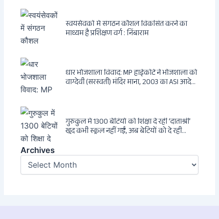
एक ट्रांसनेशनल एंटी-इंडिया नेटवर्क की पूरी कहानी
स्वयंसेवकों में संगठन कौशल विकसित करने का
माध्यम है प्रशिक्षण वर्ग : निंबाराम
धार भोजशाला विवाद: MP हाईकोर्ट ने भोजशाला को
वाग्देवी (सरस्वती) मंदिर माना, 2003 का ASI आदेश
खारिज
गुरुकुल में 1300 बेटियों को शिक्षा दे रहीं ‘दाताश्री’
खुद कभी स्कूल नहीं गईं, अब बेटियों को दे रही
संस्कार और अनुशासन की सीख
Archives
Archives