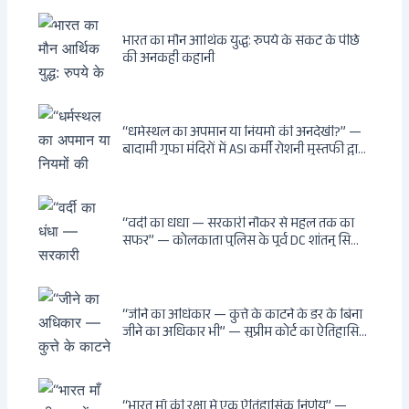
भारत का मौन आर्थिक युद्ध: रुपये के संकट के पीछे
की अनकही कहानी
“धर्मस्थल का अपमान या नियमों की अनदेखी?” —
बादामी गुफा मंदिरों में ASI कर्मी रोशनी मुस्तफी द्वारा
जूते पहनकर प्रवेश पर भड़की हिंदू महिला पर्यटक:
वायरल वीडियो से उठे गहरे सवाल — मस्जिद में जूते
बंद, मंदिर में खुले?
“वर्दी का धंधा — सरकारी नौकर से महल तक का
सफर” — कोलकाता पुलिस के पूर्व DC शांतनु सिन्हा
बिस्वास की वह “साम्राज्य” जो सरकारी तनख्वाह से
नहीं बन सकती: कांडी का हवेली, बल्लीगंज का फर्न
रोड आवास, ‘सोना पप्पू’ से संबंध, रेत तस्करी में
भूमिका — ED ने गिरफ्तार किया
“जीने का अधिकार — कुत्ते के काटने के डर के बिना
जीने का अधिकार भी” — सुप्रीम कोर्ट का ऐतिहासिक
फैसला: Article 21 के तहत नागरिकों को
सार्वजनिक स्थानों पर बेखौफ घूमने का अधिकार,
खतरनाक और पागल आवारा कुत्तों को इच्छामृत्यु की
अनुमति, राज्यों को 10 कड़े निर्देश
“भारत माँ की रक्षा में एक ऐतिहासिक निर्णय” —