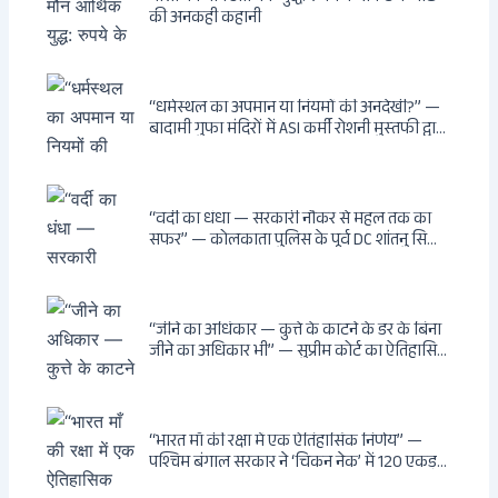
की अनकही कहानी
“धर्मस्थल का अपमान या नियमों की अनदेखी?” —
बादामी गुफा मंदिरों में ASI कर्मी रोशनी मुस्तफी द्वारा
जूते पहनकर प्रवेश पर भड़की हिंदू महिला पर्यटक:
वायरल वीडियो से उठे गहरे सवाल — मस्जिद में जूते
बंद, मंदिर में खुले?
“वर्दी का धंधा — सरकारी नौकर से महल तक का
सफर” — कोलकाता पुलिस के पूर्व DC शांतनु सिन्हा
बिस्वास की वह “साम्राज्य” जो सरकारी तनख्वाह से
नहीं बन सकती: कांडी का हवेली, बल्लीगंज का फर्न
रोड आवास, ‘सोना पप्पू’ से संबंध, रेत तस्करी में
भूमिका — ED ने गिरफ्तार किया
“जीने का अधिकार — कुत्ते के काटने के डर के बिना
जीने का अधिकार भी” — सुप्रीम कोर्ट का ऐतिहासिक
फैसला: Article 21 के तहत नागरिकों को
सार्वजनिक स्थानों पर बेखौफ घूमने का अधिकार,
खतरनाक और पागल आवारा कुत्तों को इच्छामृत्यु की
अनुमति, राज्यों को 10 कड़े निर्देश
“भारत माँ की रक्षा में एक ऐतिहासिक निर्णय” —
पश्चिम बंगाल सरकार ने ‘चिकन नेक’ में 120 एकड़
भूमि भारत सरकार को हस्तांतरित की: CIA, ISI और