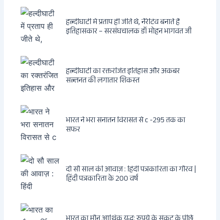
हल्दीघाटी में प्रताप ही जीते थे, नैरेटिव बनाते हैं
इतिहासकार – सरसंघचालक डॉ मोहन भागवत जी
हल्दीघाटी का रक्तरंजित इतिहास और अकबर
सल्तनत की लगातार शिकस्त
भारत ने भरा सनातन विरासत से c -295 तक का
सफर
दो सौ साल की आवाज़ : हिंदी पत्रकारिता का गौरव |
हिंदी पत्रकारिता के 200 वर्ष
भारत का मौन आर्थिक युद्ध: रुपये के संकट के पीछे