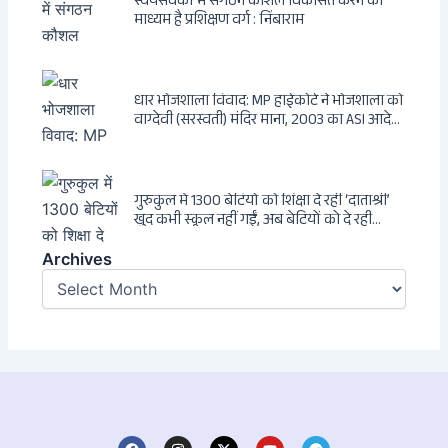
स्वयंसेवकों में संगठन कौशल विकसित करने का
माध्यम है प्रशिक्षण वर्ग : निंबाराम
धार भोजशाला विवाद: MP हाईकोर्ट ने भोजशाला को
वाग्देवी (सरस्वती) मंदिर माना, 2003 का ASI आदेश
खारिज
गुरुकुल में 1300 बेटियों को शिक्षा दे रहीं ‘दाताश्री’
खुद कभी स्कूल नहीं गईं, अब बेटियों को दे रही
संस्कार और अनुशासन की सीख
Archives
Archives
F
I
X
Y
T