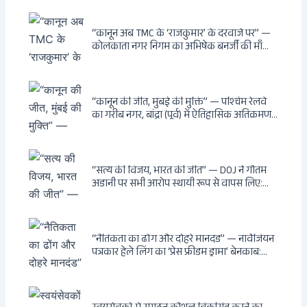
MSS के षड्यंत्र को करारा जवाब, पूर्वोत्तर को भारत से
काटने की साजिश ध्वस्त, सुवेंदु का वह निर्णय जिसने
दुश्मनों की नींद उड़ाई
“कानून अब TMC के ‘राजकुमार’ के दरवाजे पर” —
कोलकाता नगर निगम का अभिषेक बनर्जी की माँ
लता बनर्जी को नोटिस: कालीघाट रोड संपत्ति पर
अनधिकृत निर्माण, 17 प्रॉपर्टी KMC के रडार पर,
Leaps & Bounds से कोयला घोटाले तक — एक
वंशवाद के भ्रष्टाचार की सम्पूर्ण कहानी
“कानून की जीत, मुंबई की मुक्ति” — पश्चिम रेलवे
का गरीब नगर, बांद्रा (पूर्व) में ऐतिहासिक अतिक्रमण-
विरोधी अभियान: बॉम्बे हाईकोर्ट के आदेश पर
बुलडोजर चला, अवैध बांग्लादेशी घुसपैठियों के अड्डों
पर पड़ी गाज, मुंबई के विकास का रास्ता साफ
“सत्य की विजय, भारत की जीत” — DOJ ने गौतम
अडानी पर सभी आरोप स्थायी रूप से वापस लिए:
Hindenburg से Deep State तक — भारत के
सबसे बड़े उद्योगपति के विरुद्ध उस वैश्विक षड्यंत्र
की सम्पूर्ण कहानी
“नैतिकता का ढोंग और दोहरे मानदंड” — नार्वेजियन
पत्रकार हेले लिंग का ‘प्रेस फ्रीडम ड्रामा’ बेनकाब:
Dagsavisen से Progressive Alliance तक —
एक ट्रांसनेशनल एंटी-इंडिया नेटवर्क की पूरी कहानी