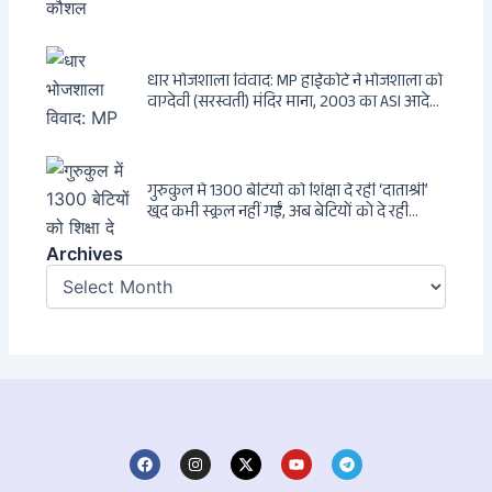
धार भोजशाला विवाद: MP हाईकोर्ट ने भोजशाला को
वाग्देवी (सरस्वती) मंदिर माना, 2003 का ASI आदेश
खारिज
गुरुकुल में 1300 बेटियों को शिक्षा दे रहीं ‘दाताश्री’
खुद कभी स्कूल नहीं गईं, अब बेटियों को दे रही
संस्कार और अनुशासन की सीख
Archives
Archives
F
I
X
Y
T
a
n
-
o
e
c
s
t
u
l