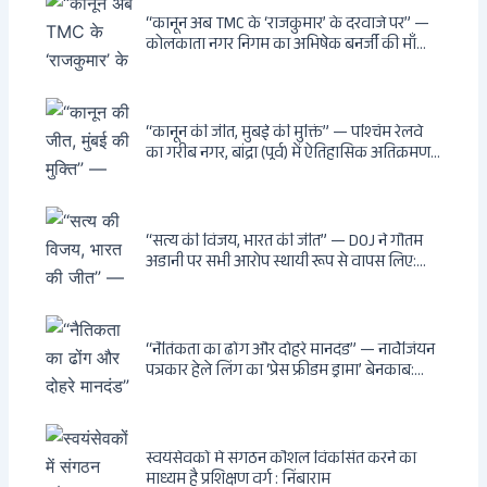
दुश्मनों की नींद उड़ाई
“कानून अब TMC के ‘राजकुमार’ के दरवाजे पर” —
कोलकाता नगर निगम का अभिषेक बनर्जी की माँ
लता बनर्जी को नोटिस: कालीघाट रोड संपत्ति पर
अनधिकृत निर्माण, 17 प्रॉपर्टी KMC के रडार पर,
Leaps & Bounds से कोयला घोटाले तक — एक
वंशवाद के भ्रष्टाचार की सम्पूर्ण कहानी
“कानून की जीत, मुंबई की मुक्ति” — पश्चिम रेलवे
का गरीब नगर, बांद्रा (पूर्व) में ऐतिहासिक अतिक्रमण-
विरोधी अभियान: बॉम्बे हाईकोर्ट के आदेश पर
बुलडोजर चला, अवैध बांग्लादेशी घुसपैठियों के अड्डों
पर पड़ी गाज, मुंबई के विकास का रास्ता साफ
“सत्य की विजय, भारत की जीत” — DOJ ने गौतम
अडानी पर सभी आरोप स्थायी रूप से वापस लिए:
Hindenburg से Deep State तक — भारत के
सबसे बड़े उद्योगपति के विरुद्ध उस वैश्विक षड्यंत्र
की सम्पूर्ण कहानी
“नैतिकता का ढोंग और दोहरे मानदंड” — नार्वेजियन
पत्रकार हेले लिंग का ‘प्रेस फ्रीडम ड्रामा’ बेनकाब:
Dagsavisen से Progressive Alliance तक —
एक ट्रांसनेशनल एंटी-इंडिया नेटवर्क की पूरी कहानी
स्वयंसेवकों में संगठन कौशल विकसित करने का
माध्यम है प्रशिक्षण वर्ग : निंबाराम