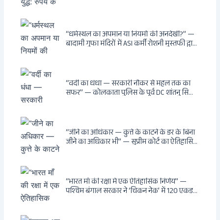
“धर्मस्थल का अपमान या नियमों की अनदेखी?” —
बादामी गुफा मंदिरों में ASI कर्मी रोशनी मुस्तफी द्वारा
जूते पहनकर प्रवेश पर भड़की हिंदू महिला पर्यटक:
वायरल वीडियो से उठे गहरे सवाल — मस्जिद में जूते
बंद, मंदिर में खुले?
“वर्दी का धंधा — सरकारी नौकर से महल तक का
सफर” — कोलकाता पुलिस के पूर्व DC शांतनु सिन्हा
बिस्वास की वह “साम्राज्य” जो सरकारी तनख्वाह से
नहीं बन सकती: कांडी का हवेली, बल्लीगंज का फर्न
रोड आवास, ‘सोना पप्पू’ से संबंध, रेत तस्करी में
भूमिका — ED ने गिरफ्तार किया
“जीने का अधिकार — कुत्ते के काटने के डर के बिना
जीने का अधिकार भी” — सुप्रीम कोर्ट का ऐतिहासिक
फैसला: Article 21 के तहत नागरिकों को
सार्वजनिक स्थानों पर बेखौफ घूमने का अधिकार,
खतरनाक और पागल आवारा कुत्तों को इच्छामृत्यु की
अनुमति, राज्यों को 10 कड़े निर्देश
“भारत माँ की रक्षा में एक ऐतिहासिक निर्णय” —
पश्चिम बंगाल सरकार ने ‘चिकन नेक’ में 120 एकड़
भूमि भारत सरकार को हस्तांतरित की: CIA, ISI और
MSS के षड्यंत्र को करारा जवाब, पूर्वोत्तर को भारत से
काटने की साजिश ध्वस्त, सुवेंदु का वह निर्णय जिसने