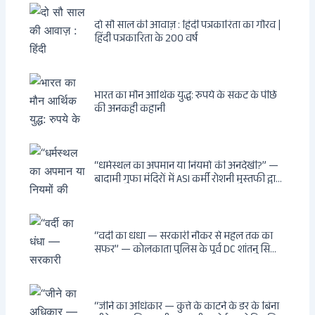
दो सौ साल की आवाज़ : हिंदी पत्रकारिता का गौरव |
हिंदी पत्रकारिता के 200 वर्ष
भारत का मौन आर्थिक युद्ध: रुपये के संकट के पीछे
की अनकही कहानी
“धर्मस्थल का अपमान या नियमों की अनदेखी?” —
बादामी गुफा मंदिरों में ASI कर्मी रोशनी मुस्तफी द्वारा
जूते पहनकर प्रवेश पर भड़की हिंदू महिला पर्यटक:
वायरल वीडियो से उठे गहरे सवाल — मस्जिद में जूते
बंद, मंदिर में खुले?
“वर्दी का धंधा — सरकारी नौकर से महल तक का
सफर” — कोलकाता पुलिस के पूर्व DC शांतनु सिन्हा
बिस्वास की वह “साम्राज्य” जो सरकारी तनख्वाह से
नहीं बन सकती: कांडी का हवेली, बल्लीगंज का फर्न
रोड आवास, ‘सोना पप्पू’ से संबंध, रेत तस्करी में
भूमिका — ED ने गिरफ्तार किया
“जीने का अधिकार — कुत्ते के काटने के डर के बिना