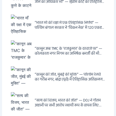
जीने का अधिकार भी” — सुप्रीम कोर्ट का ऐतिहासिक
फैसला: Article 21 के तहत नागरिकों को
सार्वजनिक स्थानों पर बेखौफ घूमने का अधिकार,
खतरनाक और पागल आवारा कुत्तों को इच्छामृत्यु की
अनुमति, राज्यों को 10 कड़े निर्देश
“भारत माँ की रक्षा में एक ऐतिहासिक निर्णय” —
पश्चिम बंगाल सरकार ने ‘चिकन नेक’ में 120 एकड़
भूमि भारत सरकार को हस्तांतरित की: CIA, ISI और
MSS के षड्यंत्र को करारा जवाब, पूर्वोत्तर को भारत से
काटने की साजिश ध्वस्त, सुवेंदु का वह निर्णय जिसने
दुश्मनों की नींद उड़ाई
“कानून अब TMC के ‘राजकुमार’ के दरवाजे पर” —
कोलकाता नगर निगम का अभिषेक बनर्जी की माँ
लता बनर्जी को नोटिस: कालीघाट रोड संपत्ति पर
अनधिकृत निर्माण, 17 प्रॉपर्टी KMC के रडार पर,
Leaps & Bounds से कोयला घोटाले तक — एक
वंशवाद के भ्रष्टाचार की सम्पूर्ण कहानी
“कानून की जीत, मुंबई की मुक्ति” — पश्चिम रेलवे
का गरीब नगर, बांद्रा (पूर्व) में ऐतिहासिक अतिक्रमण-
विरोधी अभियान: बॉम्बे हाईकोर्ट के आदेश पर
बुलडोजर चला, अवैध बांग्लादेशी घुसपैठियों के अड्डों
पर पड़ी गाज, मुंबई के विकास का रास्ता साफ
“सत्य की विजय, भारत की जीत” — DOJ ने गौतम
अडानी पर सभी आरोप स्थायी रूप से वापस लिए:
Hindenburg से Deep State तक — भारत के
सबसे बड़े उद्योगपति के विरुद्ध उस वैश्विक षड्यंत्र