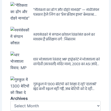
की सम्पूर्ण कहानी
“नैतिकता का ढोंग और दोहरे मानदंड” — नार्वेजियन
पत्रकार हेले लिंग का ‘प्रेस फ्रीडम ड्रामा’ बेनकाब:
Dagsavisen से Progressive Alliance तक —
एक ट्रांसनेशनल एंटी-इंडिया नेटवर्क की पूरी कहानी
स्वयंसेवकों में संगठन कौशल विकसित करने का
माध्यम है प्रशिक्षण वर्ग : निंबाराम
धार भोजशाला विवाद: MP हाईकोर्ट ने भोजशाला को
वाग्देवी (सरस्वती) मंदिर माना, 2003 का ASI आदेश
खारिज
गुरुकुल में 1300 बेटियों को शिक्षा दे रहीं ‘दाताश्री’
खुद कभी स्कूल नहीं गईं, अब बेटियों को दे रही
संस्कार और अनुशासन की सीख
Archives
Archives