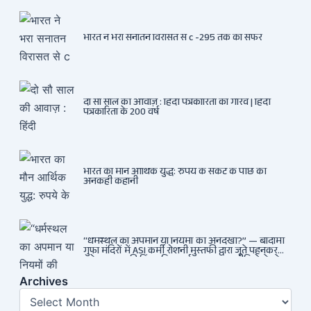
भारत ने भरा सनातन विरासत से c -295 तक का सफर
दो सौ साल की आवाज़ : हिंदी पत्रकारिता का गौरव | हिंदी
पत्रकारिता के 200 वर्ष
भारत का मौन आर्थिक युद्ध: रुपये के संकट के पीछे की
अनकही कहानी
“धर्मस्थल का अपमान या नियमों की अनदेखी?” — बादामी
गुफा मंदिरों में ASI कर्मी रोशनी मुस्तफी द्वारा जूते पहनकर
प्रवेश पर भड़की हिंदू महिला पर्यटक: वायरल वीडियो से उठे
गहरे सवाल — मस्जिद में जूते बंद, मंदिर में खुले?
Archives
Archives