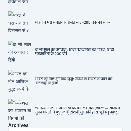
भारत ने भरा सनातन विरासत से c -295 तक का सफर
दो सौ साल की आवाज़ : हिंदी पत्रकारिता का गौरव | हिंदी
पत्रकारिता के 200 वर्ष
भारत का मौन आर्थिक युद्ध: रुपये के संकट के पीछे की
अनकही कहानी
“धर्मस्थल का अपमान या नियमों की अनदेखी?” — बादामी
गुफा मंदिरों में ASI कर्मी रोशनी मुस्तफी द्वारा जूते पहनकर
प्रवेश पर भड़की हिंदू महिला पर्यटक: वायरल वीडियो से उठे
गहरे सवाल — मस्जिद में जूते बंद, मंदिर में खुले?
Archives
Archives