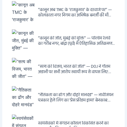
काटने की साजिश ध्वस्त, सुवेंदु का वह निर्णय जिसने
दुश्मनों की नींद उड़ाई
“कानून अब TMC के ‘राजकुमार’ के दरवाजे पर” —
कोलकाता नगर निगम का अभिषेक बनर्जी की माँ
लता बनर्जी को नोटिस: कालीघाट रोड संपत्ति पर
अनधिकृत निर्माण, 17 प्रॉपर्टी KMC के रडार पर,
Leaps & Bounds से कोयला घोटाले तक — एक
वंशवाद के भ्रष्टाचार की सम्पूर्ण कहानी
“कानून की जीत, मुंबई की मुक्ति” — पश्चिम रेलवे
का गरीब नगर, बांद्रा (पूर्व) में ऐतिहासिक अतिक्रमण-
विरोधी अभियान: बॉम्बे हाईकोर्ट के आदेश पर
बुलडोजर चला, अवैध बांग्लादेशी घुसपैठियों के अड्डों
पर पड़ी गाज, मुंबई के विकास का रास्ता साफ
“सत्य की विजय, भारत की जीत” — DOJ ने गौतम
अडानी पर सभी आरोप स्थायी रूप से वापस लिए:
Hindenburg से Deep State तक — भारत के
सबसे बड़े उद्योगपति के विरुद्ध उस वैश्विक षड्यंत्र
की सम्पूर्ण कहानी
“नैतिकता का ढोंग और दोहरे मानदंड” — नार्वेजियन
पत्रकार हेले लिंग का ‘प्रेस फ्रीडम ड्रामा’ बेनकाब:
Dagsavisen से Progressive Alliance तक —
एक ट्रांसनेशनल एंटी-इंडिया नेटवर्क की पूरी कहानी
स्वयंसेवकों में संगठन कौशल विकसित करने का