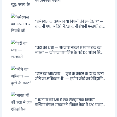
की अनकही कहानी
“धर्मस्थल का अपमान या नियमों की अनदेखी?” —
बादामी गुफा मंदिरों में ASI कर्मी रोशनी मुस्तफी द्वारा
जूते पहनकर प्रवेश पर भड़की हिंदू महिला पर्यटक:
वायरल वीडियो से उठे गहरे सवाल — मस्जिद में जूते
बंद, मंदिर में खुले?
“वर्दी का धंधा — सरकारी नौकर से महल तक का
सफर” — कोलकाता पुलिस के पूर्व DC शांतनु सिन्हा
बिस्वास की वह “साम्राज्य” जो सरकारी तनख्वाह से
नहीं बन सकती: कांडी का हवेली, बल्लीगंज का फर्न
रोड आवास, ‘सोना पप्पू’ से संबंध, रेत तस्करी में
भूमिका — ED ने गिरफ्तार किया
“जीने का अधिकार — कुत्ते के काटने के डर के बिना
जीने का अधिकार भी” — सुप्रीम कोर्ट का ऐतिहासिक
फैसला: Article 21 के तहत नागरिकों को
सार्वजनिक स्थानों पर बेखौफ घूमने का अधिकार,
खतरनाक और पागल आवारा कुत्तों को इच्छामृत्यु की
अनुमति, राज्यों को 10 कड़े निर्देश
“भारत माँ की रक्षा में एक ऐतिहासिक निर्णय” —
पश्चिम बंगाल सरकार ने ‘चिकन नेक’ में 120 एकड़
भूमि भारत सरकार को हस्तांतरित की: CIA, ISI और
MSS के षड्यंत्र को करारा जवाब, पूर्वोत्तर को भारत से