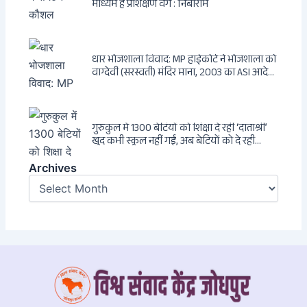
माध्यम है प्रशिक्षण वर्ग : निंबाराम
धार भोजशाला विवाद: MP हाईकोर्ट ने भोजशाला को
वाग्देवी (सरस्वती) मंदिर माना, 2003 का ASI आदेश
खारिज
गुरुकुल में 1300 बेटियों को शिक्षा दे रहीं ‘दाताश्री’
खुद कभी स्कूल नहीं गईं, अब बेटियों को दे रही
संस्कार और अनुशासन की सीख
Archives
Archives